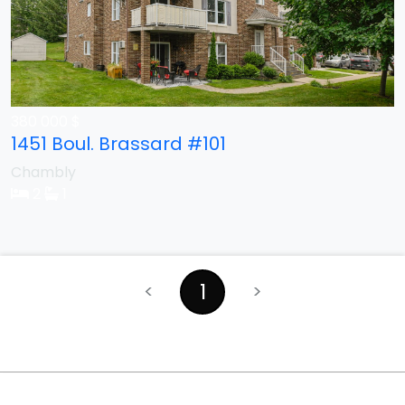
380 000 $
1451 Boul. Brassard #101
Chambly
2
1
1
<
>